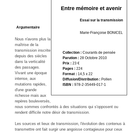
MOSAÏQUES (de corps et d’âmes) I
Voyage gastronomique en littérature
On manage comme on nage
Les 100 premiers jours d'un(e) dircom
MOSAÏQUES (de corps et d’âmes) II
À bicyclette
Entre mémoire et avenir
MOSAÏQUES (de corps et d’âmes) III
Le Crépuscule des Bureaucrates
Zone Franche
La vie secrète des appels d'offres
Les lacets d'une vie
Essai sur la transmission
Entreprise & Bien Commun
Les radeaux de feu
Argumentaire
Halte à Hippocrate
Marie-Françoise BONICEL
Profession Salaud
Nous n'avons plus la
Histoire de Saint-Pierre-du-Bosguérard
maîtrise de la
2017 Le réveil citoyen
transmission inscrite
Pour en finir avec le conflit des sexes
Collection :
Courants de pensée
depuis des siècles
Dessine-moi un désert
Parution :
28 Octobre 2010
dans la verticalité
Prix :
23 €
des passages.
Pages :
224
Vivant une époque
Format :
14,5 x 22
intense, aux
Diffusion/Distribution :
Pollen
mutations rapides,
ISBN :
978-2-35449-017-1
d'une grande
richesse mais aux
repères bouleversés,
nous sommes confrontés à des situations qui s'opposent ou
rendent difficile notre désir de transmission.
Les sources et lieux de transmission, l'évolution des contenus à
transmettre ont fait surgir une angoisse contagieuse pour ceux