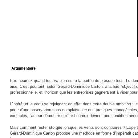
Com
Pour un
Argumentaire
Les tri
Etre heureux quand tout va bien est à la portée de presque tous. Le de
Af
aisé. C'est pourtant, selon Gérard-Dominique Carton, à la fois l'objectif
L’in
professionnelle, et l'horizon que les entreprises gagneraient à viser pour
Ne prenez pas les commerc
L'intérêt et la vertu se rejoignent en effet dans cette double ambition :
partir d'une observation sans complaisance des pratiques managériales
exemples, l'auteur démontre qu'être heureux devient une condition nécess
Mais comment rester stoïque lorsque les vents sont contraires ? Exper
Gérard-Dominique Carton propose une méthode en forme d’impératif caté