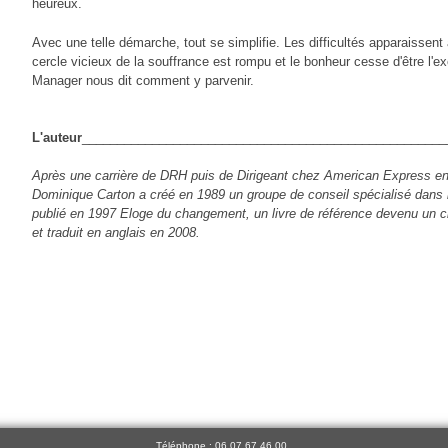
heureux.
Avec une telle démarche, tout se simplifie. Les difficultés apparaissen
cercle vicieux de la souffrance est rompu et le bonheur cesse d'être l'e
Manager nous dit comment y parvenir.
L'auteur
____________________________________________________
Après une carrière de DRH puis de Dirigeant chez American Express en F
Dominique Carton a créé en 1989 un groupe de conseil spécialisé dans
publié en 1997 Eloge du changement, un livre de référence devenu un cla
et traduit en anglais en 2008.
Téléphone : 06 07 67 46 00