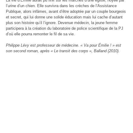
La vie d’Émilie aurait pu finir sur les marches d’une église, noyée par
l’urine d’un chien. Elle survivra dans les crèches de l’Assistance
Publique, alors infâmes, avant d’être adoptée par un couple bourgeois
et secret, qui lui donne une solide éducation mais lui cache d’autant
plus son histoire qu’il l’ignore. Devenue médecin, la jeune femme
participera à la création du laboratoire de police scientifique de la PJ
d’où elle pourra remonter le fil de sa vie.
Philippe Lévy est professeur de médecine. « Va pour Émilie ! » est
son second roman, après « Le transit des corps », Balland (2010).