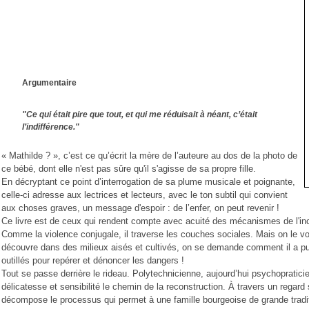
Com
Pour un
Argumentaire
"Ce qui était pire que tout, et qui me réduisait à néant, c’était
l’indifférence."
« Mathilde ? », c’est ce qu’écrit la mère de l’auteure au dos de la photo de
ce bébé, dont elle n'est pas sûre qu'il s'agisse de sa propre fille.
Les tri
En décryptant ce point d’interrogation de sa plume musicale et poignante,
Af
celle-ci adresse aux lectrices et lecteurs, avec le ton subtil qui convient
L’in
aux choses graves, un message d'espoir : de l’enfer, on peut revenir !
Ce livre est de ceux qui rendent compte avec acuité des mécanismes de l'inc
Ne prenez pas les commerc
Comme la violence conjugale, il traverse les couches sociales. Mais on le vo
découvre dans des milieux aisés et cultivés, on se demande comment il a pu 
outillés pour repérer et dénoncer les dangers !
Tout se passe derrière le rideau. Polytechnicienne, aujourd’hui psychopratici
délicatesse et sensibilité le chemin de la reconstruction. À travers un regard s
décompose le processus qui permet à une famille bourgeoise de grande traditi