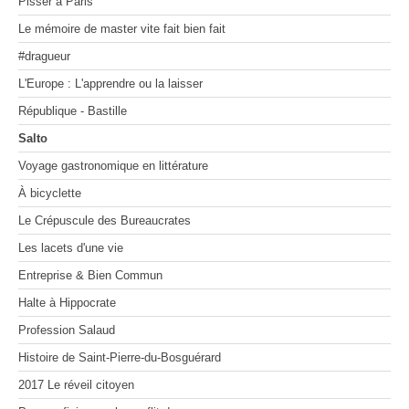
Pisser à Paris
MOSAÏQUES (de corps et d’âmes) I
Voyage gastronomique en littérature
On manage comme on nage
Les 100 premiers jours d'un(e) dircom
MOSAÏQUES (de corps et d’âmes) II
À bicyclette
Le mémoire de master vite fait bien fait
MOSAÏQUES (de corps et d’âmes) III
Le Crépuscule des Bureaucrates
Zone Franche
La vie secrète des appels d'offres
Les lacets d'une vie
#dragueur
Entreprise & Bien Commun
Les radeaux de feu
L'Europe : L'apprendre ou la laisser
Halte à Hippocrate
Profession Salaud
République - Bastille
Histoire de Saint-Pierre-du-Bosguérard
Salto
2017 Le réveil citoyen
Pour en finir avec le conflit des sexes
Voyage gastronomique en littérature
Dessine-moi un désert
À bicyclette
Le Crépuscule des Bureaucrates
Les lacets d'une vie
Entreprise & Bien Commun
Halte à Hippocrate
Profession Salaud
Histoire de Saint-Pierre-du-Bosguérard
2017 Le réveil citoyen