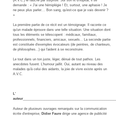
(A.V.C.) le fauche par surprise. Sur son lit d'hôpital, il se
demande : « J'ai une hémiplégie ! Et, surtout, une aphasie ! Je
ne peux plus parler.... Bon sang, qu'est-ce que je vais devenir ?
»
La première partie de ce récit est un témoignage. Il raconte ce
qu'un malade éprouve dans une telle situation. Une situation dont
tous les éléments se télescopent : médicaux, familiaux,
professionnels, financiers, amicaux, sexuels... La seconde partie
est constituée d'exemples évocateurs (de peintres, de chanteurs,
de philosophes...) qui l'aident à se reconstruire.
Le tout dans un ton juste, léger, dénué de tout pathos. Les
anecdotes fusent. L'humour jaillit. Oui, autant au niveau des
malades qu'à celui des aidants, la joie de vivre existe après un
A.V.C.
L'
auteur
___________________________________________________
Auteur de plusieurs ouvrages remarqués sur la communication
écrite d'entreprise,
Didier Faure
dirige une agence de publicité