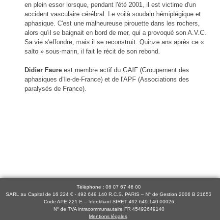
en plein essor lorsque, pendant l'été 2001, il est victime d'un
accident vasculaire cérébral. Le voilà soudain hémiplégique et
aphasique. C'est une malheureuse pirouette dans les rochers,
alors qu'il se baignait en bord de mer, qui a provoqué son A.V.C.
Sa vie s'effondre, mais il se reconstruit. Quinze ans après ce «
salto » sous-marin, il fait le récit de son rebond.
Didier Faure
est membre actif du GAIF (Groupement des
aphasiques d'Ile-de-France) et de l'APF (Associations des
paralysés de France).
Téléphone : 06 07 67 46 00
SARL au Capital de 16 224 € - 492 649 140 R.C.S. PARIS – N° de Gestion 2006 B 21653
Code APE 221 E – Identifiant SIRET 492 649 140 00026
N° de TVA intracommunautaire FR 45492649140
Mentions légales
.