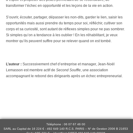
transformer l’échec en opportunité et les leçons de la vie en action.
S’ouvrir, écouter, partager, dépasser les non-dits, garder le lien, saisir les
opportunités mais aussi prendre du temps pour soi, réfléchir, cultiver son
corps et sa curiosité, sont autant de réflexes simples pour ne pas sombrer.
Si simples qu’on a tendance à les oublier ! En les réhabilitant, je veux
montrer qu’ils peuvent suffire pour se relever quand on est tombé.
L’auteur :
Successivement chef d’entreprise et manager, Jean-Noël
Lemasson est membre actif de
Second Souffle
, une association
accompagnant le rebond des dirigeants après un échec entrepreneurial.
Téléphone : 06 07 67 46 00
SARL au Capital de 16 224 € - 492 649 140 R.C.S. PARIS – N° de Gestion 2006 B 21653