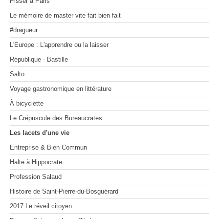
Pisser à Paris
MOSAÏQUES (de corps et d’âmes) I
Voyage gastronomique en littérature
On manage comme on nage
Les 100 premiers jours d'un(e) dircom
MOSAÏQUES (de corps et d’âmes) II
À bicyclette
Le mémoire de master vite fait bien fait
MOSAÏQUES (de corps et d’âmes) III
Le Crépuscule des Bureaucrates
Zone Franche
La vie secrète des appels d'offres
Les lacets d'une vie
#dragueur
Entreprise & Bien Commun
Les radeaux de feu
L'Europe : L'apprendre ou la laisser
Halte à Hippocrate
Profession Salaud
République - Bastille
Histoire de Saint-Pierre-du-Bosguérard
Salto
2017 Le réveil citoyen
Pour en finir avec le conflit des sexes
Voyage gastronomique en littérature
Dessine-moi un désert
À bicyclette
Le Crépuscule des Bureaucrates
Les lacets d'une vie
Entreprise & Bien Commun
Halte à Hippocrate
Profession Salaud
Histoire de Saint-Pierre-du-Bosguérard
2017 Le réveil citoyen