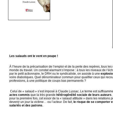
Com
Pour un
Les salauds ont le vent en poupe !
Les tri
À l’heure de la précarisation de l’emploi et de la perte des repères, tous l
monde du travail. Un constat alarmant s’impose : à tous les niveaux de l’éc
Af
par le petit actionnaire, le DRH ou le syndicaliste, on assiste à une
explosio
L’in
voire diaboliques. Quel dénominateur commun pour qualifier ceux qui recour
professions, à une politique de coups bas permanents ?
Ne prenez pas les commerc
Celui de « salaud » s’est imposé à Claude Lussac. Le terme est suffisammen
actes commis
que la très grande
hétérogénéité sociale de leurs auteurs
.
pour la première fois, cet essor de la « salaud attitude » dans les relations
devenir un jour la victime… ou l’acteur. De fait,
le risque de se comporter e
salariés et des patrons
.