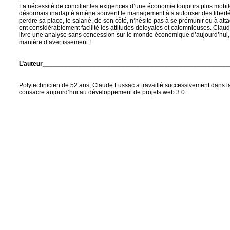
La nécessité de concilier les exigences d’une économie toujours plus mobil
désormais inadapté amène souvent le management à s’autoriser des libertés a
perdre sa place, le salarié, de son côté, n’hésite pas à se prémunir ou à a
ont considérablement facilité les attitudes déloyales et calomnieuses. Clau
livre une analyse sans concession sur le monde économique d’aujourd’hui,
manière d’avertissement !
L’auteur___________________________________________________
Polytechnicien de 52 ans, Claude Lussac a travaillé successivement dans la b
consacre aujourd’hui au développement de projets web 3.0.