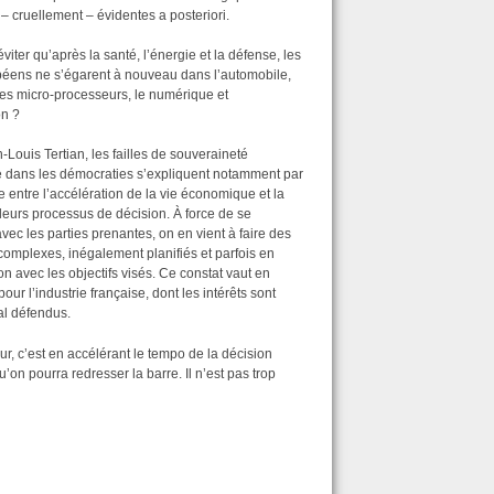
Les 100 premiers jours d'un(e) dircom
MOSAÏQUES (de corps et d’âmes) I
Voyage gastronomique en littérature
 – cruellement – évidentes a posteriori.
MOSAÏQUES (de corps et d’âmes) II
Zone Franche
À bicyclette
MOSAÏQUES (de corps et d’âmes) III
La vie secrète des appels d'offres
Le Crépuscule des Bureaucrates
iter qu’après la santé, l’énergie et la défense, les
Les lacets d'une vie
Les radeaux de feu
éens ne s’égarent à nouveau dans l’automobile,
Entreprise & Bien Commun
, les micro-processeurs, le numérique et
Halte à Hippocrate
ion ?
Profession Salaud
Histoire de Saint-Pierre-du-Bosguérard
-Louis Tertian, les failles de souveraineté
2017 Le réveil citoyen
e dans les démocraties s’expliquent notamment par
Pour en finir avec le conflit des sexes
e entre l’accélération de la vie économique et la
Dessine-moi un désert
 leurs processus de décision. À force de se
vec les parties prenantes, on en vient à faire des
 complexes, inégalement planifiés et parfois en
on avec les objectifs visés. Ce constat vaut en
 pour l’industrie française, dont les intérêts sont
al défendus.
ur, c’est en accélérant le tempo de la décision
’on pourra redresser la barre. Il n’est pas trop