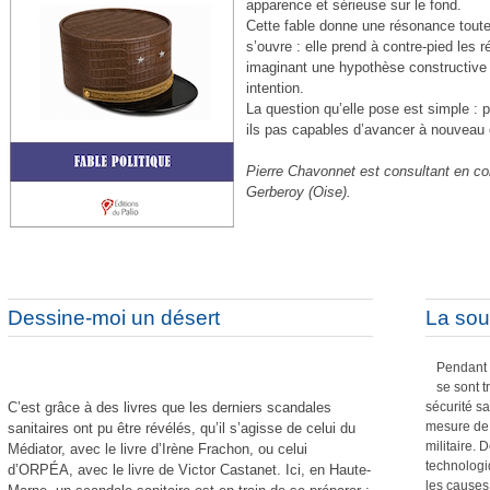
apparence et sérieuse sur le fond.
Com
Cette fable donne une résonance toute 
Pour un
s’ouvre : elle prend à contre-pied les 
imaginant une hypothèse constructive
intention.
La question qu’elle pose est simple : p
ils pas capables d’avancer à nouveau
Pierre Chavonnet est consultant en co
Gerberoy (Oise).
Les tri
Af
Dessine-moi un désert
La sou
L’in
Ne prenez pas les commerc
Pendant 
se sont 
sécurité sa
C’est grâce à des livres que les derniers scandales
mesure de 
sanitaires ont pu être révélés, qu’il s’agisse de celui du
militaire.
Médiator, avec le livre d’Irène Frachon, ou celui
technologiq
d’ORPÉA, avec le livre de Victor Castanet. Ici, en Haute-
les causes