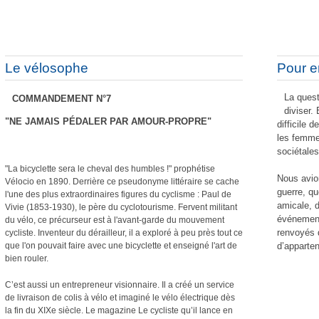
Le vélosophe
Pour en
La ques
COMMANDEMENT N°7
diviser.
"NE JAMAIS PÉDALER PAR AMOUR-PROPRE"
difficile 
les femmes
sociétale
"La bicyclette sera le cheval des humbles !" prophétise
Nous avion
Vélocio en 1890. Derrière ce pseudonyme littéraire se cache
guerre, qu
l'une des plus extraordinaires figures du cyclisme : Paul de
amicale, 
Vivie (1853-1930), le père du cyclotourisme. Fervent militant
événement
du vélo, ce précurseur est à l'avant-garde du mouvement
renvoyés 
cycliste. Inventeur du dérailleur, il a exploré à peu près tout ce
d’apparte
que l'on pouvait faire avec une bicyclette et enseigné l'art de
bien rouler.
C’est aussi un entrepreneur visionnaire. Il a créé un service
de livraison de colis à vélo et imaginé le vélo électrique dès
la fin du XIXe siècle. Le magazine Le cycliste qu’il lance en