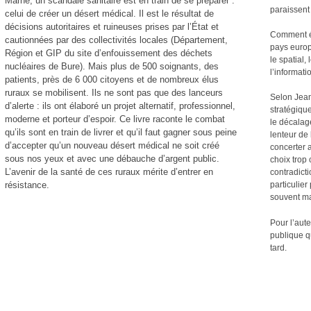
Marne, un scandale sanitaire est en train de se préparer :
paraissent
celui de créer un désert médical. Il est le résultat de
décisions autoritaires et ruineuses prises par l’État et
Comment év
cautionnées par des collectivités locales (Département,
pays europ
Région et GIP du site d’enfouissement des déchets
le spatial
nucléaires de Bure). Mais plus de 500 soignants, des
l’informat
patients, près de 6 000 citoyens et de nombreux élus
ruraux se mobilisent. Ils ne sont pas que des lanceurs
Selon Jean
d’alerte : ils ont élaboré un projet alternatif, professionnel,
stratégiqu
moderne et porteur d’espoir. Ce livre raconte le combat
le décalag
qu’ils sont en train de livrer et qu’il faut gagner sous peine
lenteur de
d’accepter qu’un nouveau désert médical ne soit créé
concerter a
sous nos yeux et avec une débauche d’argent public.
choix trop
L’avenir de la santé de ces ruraux mérite d’entrer en
contradicti
résistance.
particulier
souvent m
Pour l’aute
publique qu
tard.