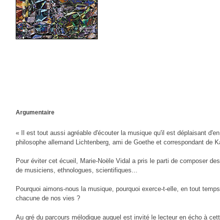
Com
Pour un
Argumentaire
Les tri
« Il est tout aussi agréable d'écouter la musique qu'il est déplaisant d'en
Af
philosophe allemand Lichtenberg, ami de Goethe et correspondant de K
L’in
Pour éviter cet écueil, Marie-Noële Vidal a pris le parti de composer des 
Ne prenez pas les commerc
de musiciens, ethnologues, scientifiques...
Pourquoi aimons-nous la musique, pourquoi exerce-t-elle, en tout temps 
chacune de nos vies ?
Au gré du parcours mélodique auquel est invité le lecteur en écho à cet