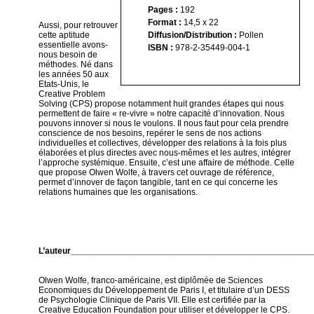
Pages :
192
Format :
14,5 x 22
Aussi, pour retrouver
cette aptitude
Diffusion/Distribution :
Pollen
essentielle avons-
ISBN :
978-2-35449-004-1
nous besoin de
méthodes. Né dans
les années 50 aux
Etats-Unis, le
Creative Problem
Solving (CPS) propose notamment huit grandes étapes qui nous
permettent de faire « re-vivre » notre capacité d’innovation. Nous
pouvons innover si nous le voulons. Il nous faut pour cela prendre
conscience de nos besoins, repérer le sens de nos actions
individuelles et collectives, développer des relations à la fois plus
élaborées et plus directes avec nous-mêmes et les autres, intégrer
l’approche systémique. Ensuite, c’est une affaire de méthode. Celle
que propose Olwen Wolfe, à travers cet ouvrage de référence,
permet d’innover de façon tangible, tant en ce qui concerne les
relations humaines que les organisations.
L’auteur________________________________________________
Olwen Wolfe, franco-américaine, est diplômée de Sciences
Economiques du Développement de Paris I, et titulaire d’un DESS
de Psychologie Clinique de Paris VII. Elle est certifiée par la
Creative Education Foundation pour utiliser et développer le CPS.