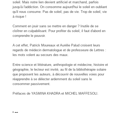
MOSAÏQUES (de corps et d’âmes) I
Voyage gastronomique en littérature
On manage comme on nage
soleil. Mais notre lien devient artificiel et marchand, parfois
Les 100 premiers jours d'un(e) dircom
MOSAÏQUES (de corps et d’âmes) II
À bicyclette
jusqu'à l'addiction. On consomme aujourd'hui le soleil en oubliant
MOSAÏQUES (de corps et d’âmes) III
Le Crépuscule des Bureaucrates
Zone Franche
qu'il nous consume. Pas de soleil, pas de vie. Trop de soleil, vie
La vie secrète des appels d'offres
Les lacets d'une vie
à risque !
Entreprise & Bien Commun
Les radeaux de feu
Halte à Hippocrate
Comment en jouir sans se mettre en danger ? Inutile de se
Profession Salaud
cloîtrer en culpabilisant. Pour profiter du soleil, il faut d'abord en
Histoire de Saint-Pierre-du-Bosguérard
comprendre le pouvoir.
2017 Le réveil citoyen
Pour en finir avec le conflit des sexes
A cet effet, Patrick Moureaux et Aurélie Palud croisent leurs
Dessine-moi un désert
regards de médecin dermatologue et de professeure de Lettres :
les mots volent au secours des maux.
Entre science et littérature, anthropologie et médecine, histoire et
géographie, le lecteur est invité, au fil de la bibliothérapie solaire
que proposent les auteurs, à découvrir de nouvelles voies pour
réapprendre à se délecter ardemment du soleil sans le
consommer passivement.
Préfaces de YASMINA KHADRA et MICHEL MAFFESOLI.
Les